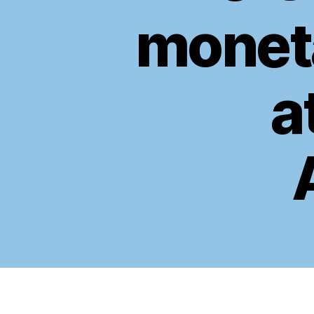
monetä
a