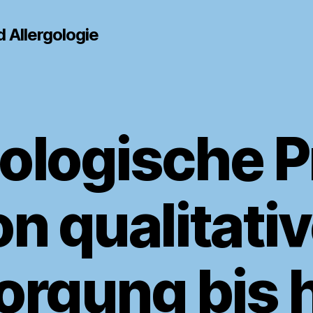
 Allergologie
ologische P
n qualitati
orgung bis h