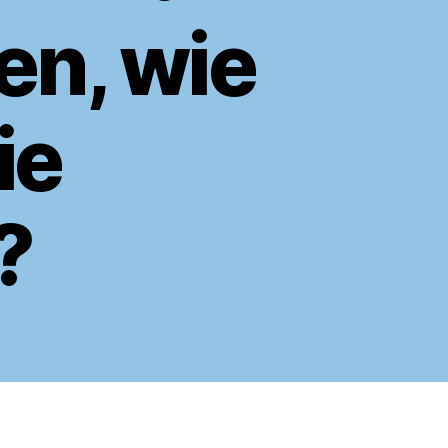
en, wie
ie
?