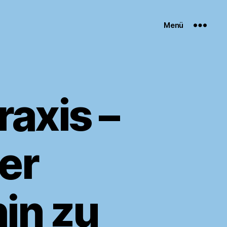
Menü
raxis –
ver
in zu